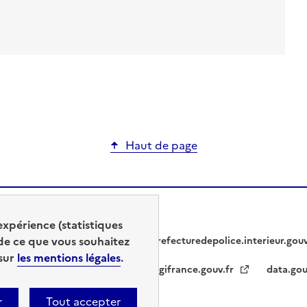
Haut de page
expérience (statistiques
de ce que vous souhaitez
prefecturedepolice.interieur.gou
 sur
les mentions légales
.
legifrance.gouv.fr
data.gou
r
Tout accepter