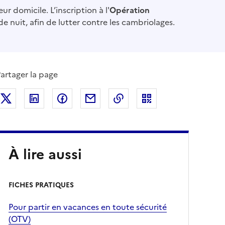
r domicile. L’inscription à l'
Opération
 nuit, afin de lutter contre les cambriolages.
artager la page
Partager sur Twitter
Partager sur LinkedIn
Partager sur Facebook
Partager par mail
Copier dans le presse-pa
À lire aussi
FICHES PRATIQUES
Pour partir en vacances en toute sécurité
(OTV)