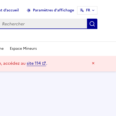
t d’accueil
Paramètres d'affichage
FR
echercher
Recherch
une
Espace Mineurs
re, accédez au
site 114
.
Masquer l