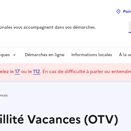
Poin
R
tionales vous accompagnent dans vos démarches.
iques
Démarches en ligne
Informations locales
À la 
elez le
17
ou le
112
.
En cas de difficulté à parler ou entend
ances
illité Vacances (OTV)