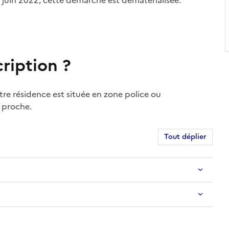
 juin 2022, cette démarche est dématérialisée.
ription ?
otre résidence est située en zone police ou
s proche.
Tout déplier