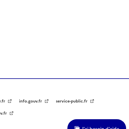
v.fr
info.gouv.fr
service-public.fr
v.fr
J'ai besoin d'aide