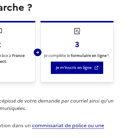
rche ?
2
3
grâce à
France
Je complète le
formulaire en ligne
*.
ect.
Je m’inscris en ligne
récépissé de votre demande par courriel ainsi qu’un
mmuniquées.
ription dans un
commissariat de police ou une