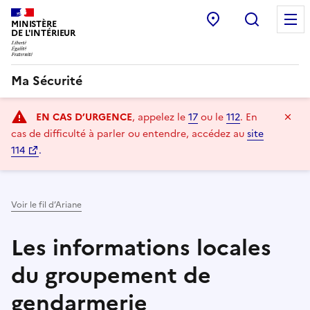
Point d’accueil
Recherc
MINISTÈRE
DE L'INTÉRIEUR
Ma Sécurité
Navigation
Ma
EN CAS D’URGENCE
, appelez le
17
ou le
112
.
En
principale
cas de difficulté à parler ou entendre, accédez au
site
114
.
Voir le fil d’Ariane
Les informations locales
du groupement de
gendarmerie