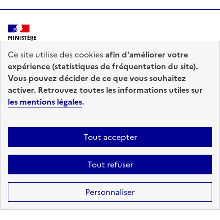
MINISTÈRE
DE L'INTÉRIEUR
Ce site utilise des cookies
afin d'améliorer votre
expérience (statistiques de fréquentation du site).
Vous pouvez décider de ce que vous souhaitez
activer. Retrouvez toutes les informations utiles sur
les mentions légales
.
prefecturedepolice.interieur.gouv.fr
info.gouv.fr
service-public.fr
legifrance.gouv.fr
Tout accepter
data.gouv.fr
Tout refuser
Accessibilité : totalement conforme
Mentions légales
Plan du site
Personnaliser
Gestion des cookies
Sauf mention contraire, tous les contenus de ce site sont sous
licence