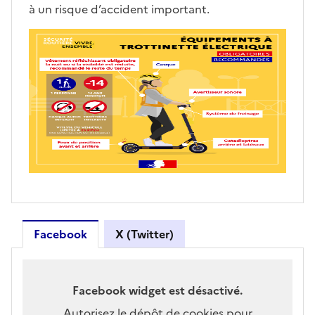
à un risque d’accident important.
Passer Facebook
Retour avant Facebook
Facebook
X (Twitter)
Facebook widget est désactivé.
Autorisez le dépôt de cookies pour