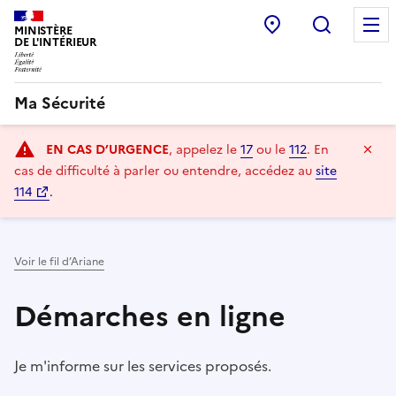
Point d’accueil
Recherc
MINISTÈRE
DE L'INTÉRIEUR
Ma Sécurité
Navigation
Ma
EN CAS D’URGENCE
, appelez le
17
ou le
112
.
En
principale
cas de difficulté à parler ou entendre, accédez au
site
114
.
Voir le fil d’Ariane
Démarches en ligne
Je m'informe sur les services proposés.