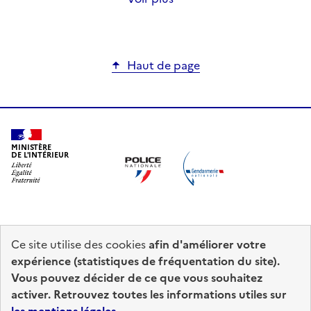
Haut de page
MINISTÈRE
DE L'INTÉRIEUR
Ce site utilise des cookies
afin d'améliorer votre
prefecturedepolice.interieur.gouv.fr
info.gouv.fr
expérience (statistiques de fréquentation du site).
Vous pouvez décider de ce que vous souhaitez
service-public.fr
legifrance.gouv.fr
activer. Retrouvez toutes les informations utiles sur