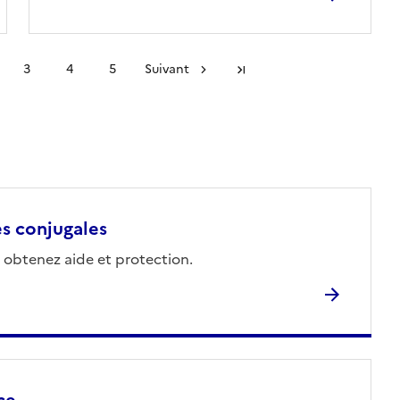
3
4
5
Suivant
Dernière page
es conjugales
 obtenez aide et protection.
ce