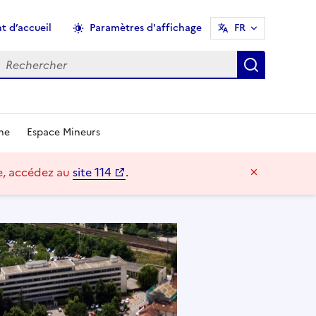
t d’accueil
Paramètres d'affichage
FR
echercher
Recherch
une
Espace Mineurs
re, accédez au
site 114
.
Masquer l