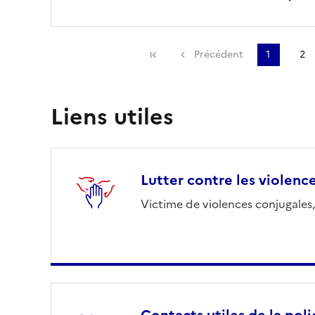
Première page
Précédent
1
2
Liens utiles
Lutter contre les violenc
Victime de violences conjugales,
Contacts utiles de la poli