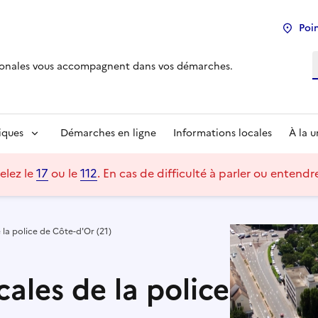
Poin
R
tionales vous accompagnent dans vos démarches.
iques
Démarches en ligne
Informations locales
À la 
elez le
17
ou le
112
.
En cas de difficulté à parler ou entend
 la police de Côte-d'Or (21)
cales de la police