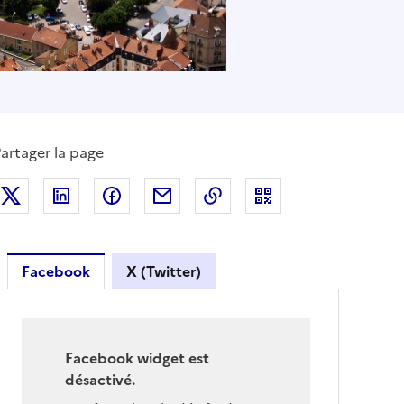
artager la page
Partager sur Twitter
Partager sur LinkedIn
Partager sur Facebook
Partager par mail
Copier dans le presse-pa
Passer Facebook
Retour avant Facebook
Facebook
X (Twitter)
Facebook widget est
désactivé.