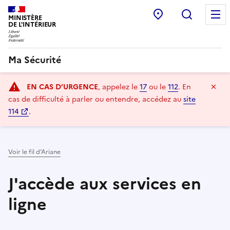
Point d’accueil
Recherc
MINISTÈRE
DE L'INTÉRIEUR
Ma Sécurité
Navigation
Ma
EN CAS D’URGENCE
, appelez le
17
ou le
112
.
En
principale
cas de difficulté à parler ou entendre, accédez au
site
114
.
Voir le fil d’Ariane
J'accède aux services en
ligne