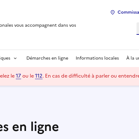
Commissar
tionales vous accompagnent dans vos
R
iques
Démarches en ligne
Informations locales
À la 
elez le
17
ou le
112
.
En cas de difficulté à parler ou entend
es en ligne