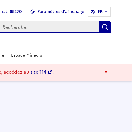
iat: 68270
Paramètres d'affichage
FR
echercher
Recherch
une
Espace Mineurs
re, accédez au
site 114
.
Masquer l