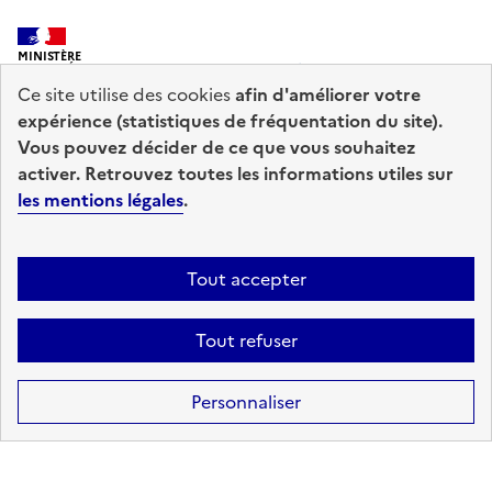
MINISTÈRE
DE L'INTÉRIEUR
Ce site utilise des cookies
afin d'améliorer votre
expérience (statistiques de fréquentation du site).
Vous pouvez décider de ce que vous souhaitez
activer. Retrouvez toutes les informations utiles sur
les mentions légales
.
prefecturedepolice.interieur.gouv.fr
info.gouv.fr
service-public.fr
legifrance.gouv.fr
Tout accepter
data.gouv.fr
Tout refuser
Accessibilité : totalement conforme
Mentions légales
Plan du site
Personnaliser
Gestion des cookies
Sauf mention contraire, tous les contenus de ce site sont sous
licence
etalab-2.0