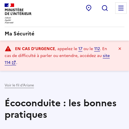
Point d’accueil
Recherc
MINISTÈRE
DE L'INTÉRIEUR
Ma Sécurité
Navigation
Ma
EN CAS D’URGENCE
, appelez le
17
ou le
112
.
En
principale
cas de difficulté à parler ou entendre, accédez au
site
114
.
Voir le fil d’Ariane
Écoconduite : les bonnes
pratiques