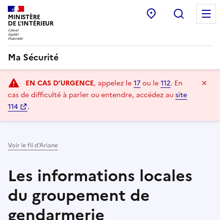
Point d’accueil
Recherc
MINISTÈRE
DE L'INTÉRIEUR
Ma Sécurité
Navigation
Ma
EN CAS D’URGENCE
, appelez le
17
ou le
112
.
En
principale
cas de difficulté à parler ou entendre, accédez au
site
114
.
Voir le fil d’Ariane
Les informations locales
du groupement de
gendarmerie