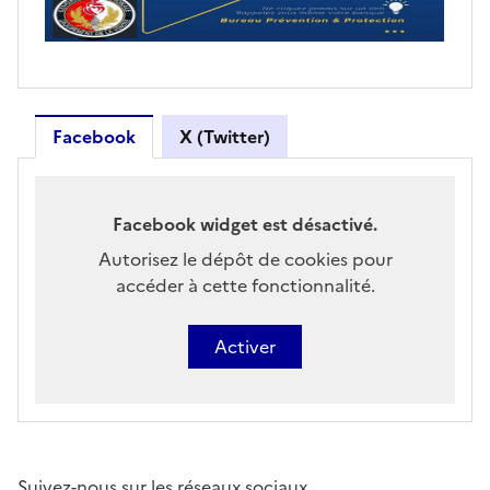
Passer Facebook
Retour avant Facebook
Facebook
X (Twitter)
Facebook widget est désactivé.
Autorisez le dépôt de cookies pour
accéder à cette fonctionnalité.
Activer
Suivez-nous sur les réseaux sociaux