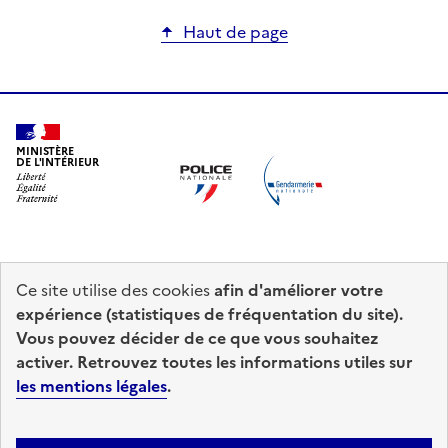
Haut de page
MINISTÈRE
DE L'INTÉRIEUR
Ce site utilise des cookies
afin d'améliorer votre
prefecturedepolice.interieur.gouv.fr
info.gouv.fr
expérience (statistiques de fréquentation du site).
Vous pouvez décider de ce que vous souhaitez
service-public.fr
legifrance.gouv.fr
activer. Retrouvez toutes les informations utiles sur
les mentions légales
.
data.gouv.fr
Accessibilité : totalement conforme
Mentions légales
Plan du site