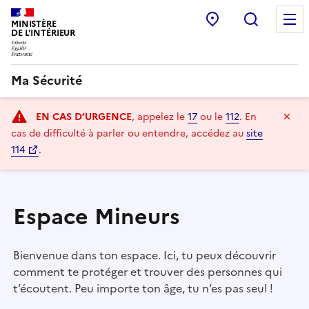
Point d’accueil
Recherc
MINISTÈRE
DE L'INTÉRIEUR
Ma Sécurité
Navigation
Ma
EN CAS D’URGENCE
, appelez le
17
ou le
112
.
En
principale
cas de difficulté à parler ou entendre, accédez au
site
114
.
Espace Mineurs
Bienvenue dans ton espace. Ici, tu peux découvrir
comment te protéger et trouver des personnes qui
t’écoutent. Peu importe ton âge, tu n’es pas seul !