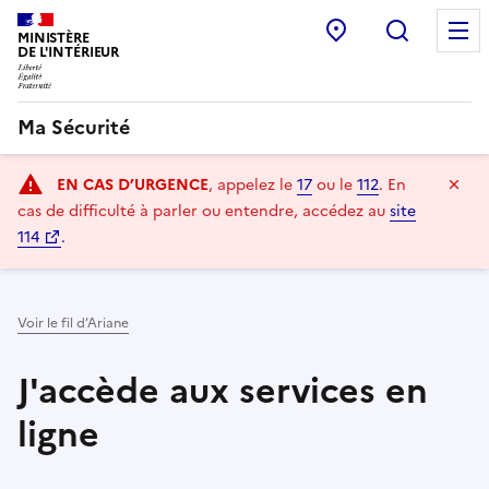
Commissariat:
Recherc
MINISTÈRE
DE L'INTÉRIEUR
Ma Sécurité
Navigation
Ma
EN CAS D’URGENCE
, appelez le
17
ou le
112
.
En
principale
cas de difficulté à parler ou entendre, accédez au
site
114
.
Voir le fil d’Ariane
J'accède aux services en
ligne