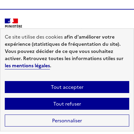
MINISTÈRE
DE L'INTÉRIEUR
Ce site utilise des cookies
afin d'améliorer votre
expérience (statistiques de fréquentation du site).
Vous pouvez décider de ce que vous souhaitez
activer. Retrouvez toutes les informations utiles sur
les mentions légales
.
prefecturedepolice.interieur.gouv.fr
info.gouv.fr
service-public.fr
legifrance.gouv.fr
Tout accepter
data.gouv.fr
Tout refuser
Accessibilité : totalement conforme
Mentions légales
Plan du site
Personnaliser
Gestion des cookies