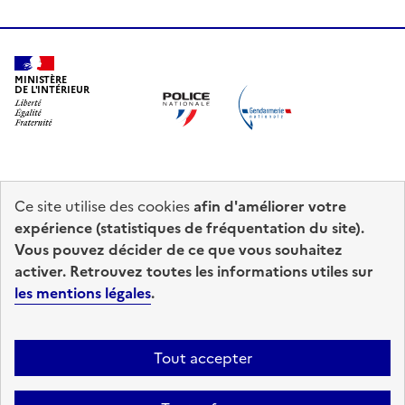
MINISTÈRE
DE L'INTÉRIEUR
Ce site utilise des cookies
afin d'améliorer votre
prefecturedepolice.interieur.gouv.fr
info.gouv.fr
expérience (statistiques de fréquentation du site).
Vous pouvez décider de ce que vous souhaitez
service-public.fr
legifrance.gouv.fr
activer. Retrouvez toutes les informations utiles sur
les mentions légales
.
data.gouv.fr
Accessibilité : totalement conforme
Mentions légales
Plan du site
Tout accepter
Gestion des cookies