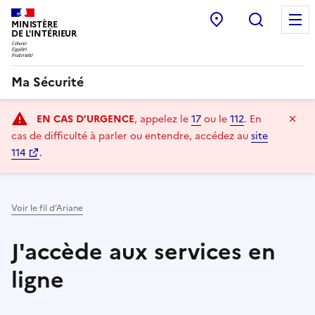
Commissariat:
Recherc
MINISTÈRE
DE L'INTÉRIEUR
Ma Sécurité
Navigation
Ma
EN CAS D’URGENCE
, appelez le
17
ou le
112
.
En
principale
cas de difficulté à parler ou entendre, accédez au
site
114
.
Voir le fil d’Ariane
J'accède aux services en
ligne