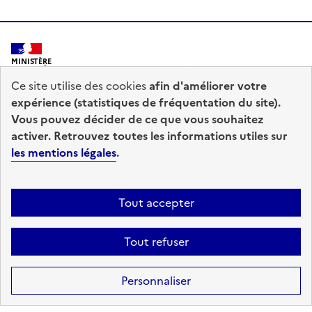
MINISTÈRE
DE L'INTÉRIEUR
Ce site utilise des cookies
afin d'améliorer votre
expérience (statistiques de fréquentation du site).
Vous pouvez décider de ce que vous souhaitez
activer. Retrouvez toutes les informations utiles sur
les mentions légales
.
prefecturedepolice.interieur.gouv.fr
info.gouv.fr
service-public.fr
legifrance.gouv.fr
Tout accepter
data.gouv.fr
Tout refuser
Accessibilité : totalement conforme
Mentions légales
Plan du site
Personnaliser
Gestion des cookies