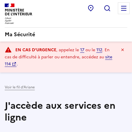
Commissariat:
Recherc
MINISTÈRE
DE L'INTÉRIEUR
Ma Sécurité
Navigation
Ma
EN CAS D’URGENCE
, appelez le
17
ou le
112
.
En
principale
cas de difficulté à parler ou entendre, accédez au
site
114
.
Voir le fil d’Ariane
J'accède aux services en
ligne