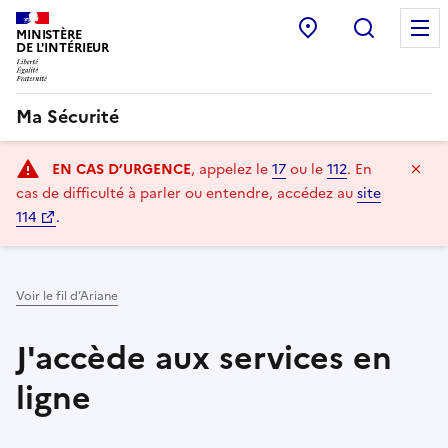
Commissariat:
Recherc
MINISTÈRE
DE L'INTÉRIEUR
Ma Sécurité
Navigation
Ma
EN CAS D’URGENCE
, appelez le
17
ou le
112
.
En
principale
cas de difficulté à parler ou entendre, accédez au
site
114
.
Voir le fil d’Ariane
J'accède aux services en
ligne