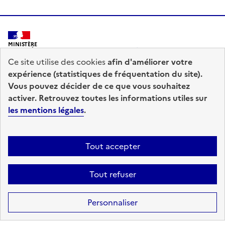
MINISTÈRE
DE L'INTÉRIEUR
Ce site utilise des cookies
afin d'améliorer votre
expérience (statistiques de fréquentation du site).
Vous pouvez décider de ce que vous souhaitez
activer. Retrouvez toutes les informations utiles sur
les mentions légales
.
prefecturedepolice.interieur.gouv.fr
info.gouv.fr
service-public.fr
legifrance.gouv.fr
Tout accepter
data.gouv.fr
Tout refuser
Accessibilité : totalement conforme
Mentions légales
Plan du site
Personnaliser
Gestion des cookies