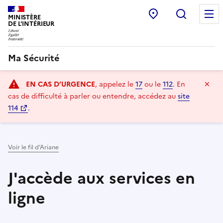
Commissariat: 
Recherc
MINISTÈRE
DE L'INTÉRIEUR
Ma Sécurité
Navigation
Ma
EN CAS D’URGENCE
, appelez le
17
ou le
112
.
En
principale
cas de difficulté à parler ou entendre, accédez au
site
114
.
Voir le fil d’Ariane
J'accède aux services en
ligne