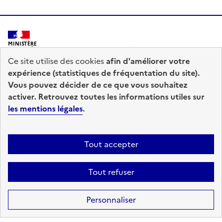
MINISTÈRE
DE L'INTÉRIEUR
Ce site utilise des cookies
afin d'améliorer votre
expérience (statistiques de fréquentation du site).
Vous pouvez décider de ce que vous souhaitez
activer. Retrouvez toutes les informations utiles sur
les mentions légales
.
prefecturedepolice.interieur.gouv.fr
info.gouv.fr
service-public.fr
legifrance.gouv.fr
Tout accepter
data.gouv.fr
Tout refuser
Accessibilité : totalement conforme
Mentions légales
Plan du site
Personnaliser
Gestion des cookies