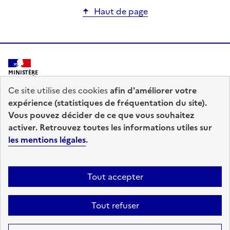
Haut de page
MINISTÈRE
DE L'INTÉRIEUR
Ce site utilise des cookies
afin d'améliorer votre
expérience (statistiques de fréquentation du site).
Vous pouvez décider de ce que vous souhaitez
activer. Retrouvez toutes les informations utiles sur
les mentions légales
.
prefecturedepolice.interieur.gouv.fr
info.gouv.fr
service-public.fr
legifrance.gouv.fr
Tout accepter
data.gouv.fr
Tout refuser
Accessibilité : totalement conforme
Mentions légales
Plan du site