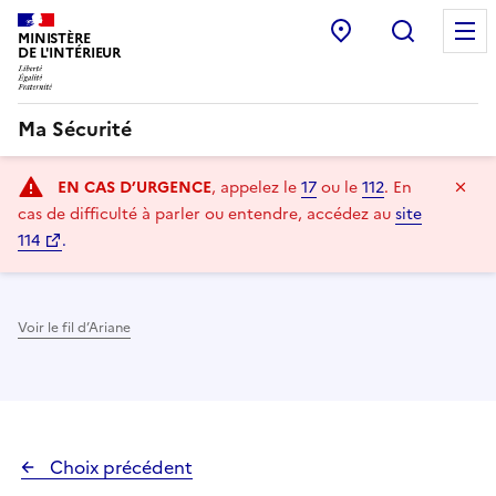
Commissariat
Recherc
MINISTÈRE
DE L'INTÉRIEUR
Ma Sécurité
Navigation
Ma
EN CAS D’URGENCE
, appelez le
17
ou le
112
.
En
principale
cas de difficulté à parler ou entendre, accédez au
site
114
.
Voir le fil d’Ariane
Choix précédent