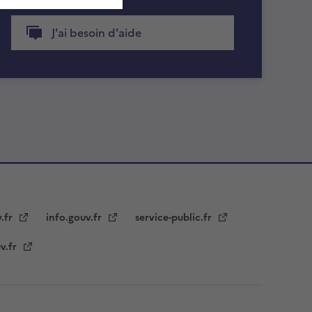
J'ai besoin d'aide
v.fr
info.gouv.fr
service-public.fr
v.fr