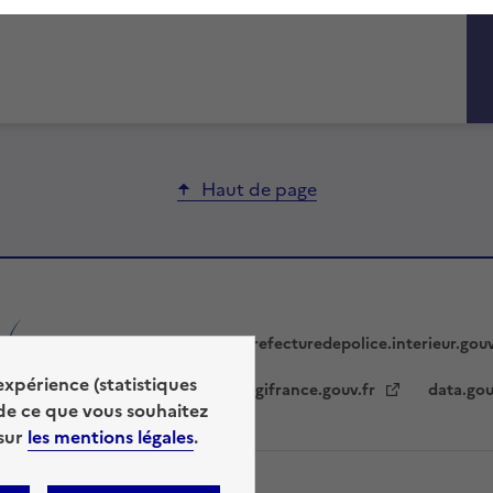
Haut de page
prefecturedepolice.interieur.gou
expérience (statistiques
legifrance.gouv.fr
data.gou
de ce que vous souhaitez
 sur
les mentions légales
.
lan du site
Gestion des cookies