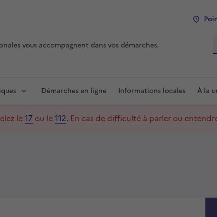
Poin
R
tionales vous accompagnent dans vos démarches.
iques
Démarches en ligne
Informations locales
À la 
elez le
17
ou le
112
.
En cas de difficulté à parler ou entend