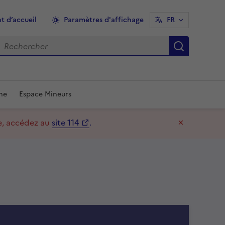
t d’accueil
Paramètres d'affichage
FR
echercher
Recherch
une
Espace Mineurs
re, accédez au
site 114
.
Masquer l