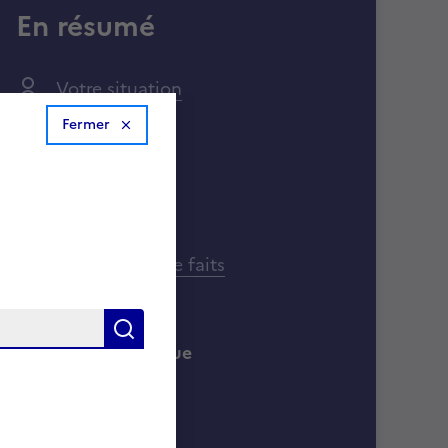
En résumé
Votre situation
Fermer
Démarche
Signalement de faits
Rechercher
Trafic de drogue