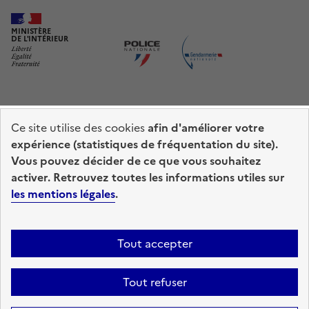
MINISTÈRE
DE L'INTÉRIEUR
Ce site utilise des cookies
afin d'améliorer votre
Fermer
prefecturedepolice.interieur.gouv.fr
info.gouv.fr
expérience (statistiques de fréquentation du site).
Choisir mon point d’accueil
Vous pouvez décider de ce que vous souhaitez
service-public.fr
legifrance.gouv.fr
activer. Retrouvez toutes les informations utiles sur
Pour être accompagné dans mes démarches.
les mentions légales
.
data.gouv.fr
En savoir plus sur le point d'accueil
Accessibilité : totalement conforme
Mentions légales
Plan du site
Tout accepter
Gestion des cookies
Autour de moi
Tout refuser
OU
Sauf mention contraire, tous les contenus de ce site sont sous
licence
etalab-2.0
Recherche
R