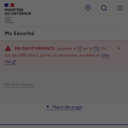
Point d’accueil
Recherc
MINISTÈRE
DE L'INTÉRIEUR
Ma Sécurité
Navigation
Ma
EN CAS D’URGENCE
, appelez le
17
ou le
112
.
En
principale
cas de difficulté à parler ou entendre, accédez au
site
114
.
Voir le fil d’Ariane
Haut de page