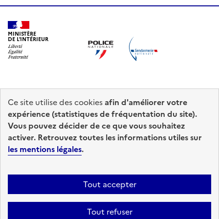
MINISTÈRE
DE L'INTÉRIEUR
Ce site utilise des cookies
afin d'améliorer votre
prefecturedepolice.interieur.gouv.fr
info.gouv.fr
expérience (statistiques de fréquentation du site).
Vous pouvez décider de ce que vous souhaitez
service-public.fr
legifrance.gouv.fr
activer. Retrouvez toutes les informations utiles sur
les mentions légales
.
data.gouv.fr
Accessibilité : totalement conforme
Mentions légales
Plan du site
Tout accepter
Gestion des cookies
Tout refuser
Sauf mention contraire, tous les contenus de ce site sont sous
licence