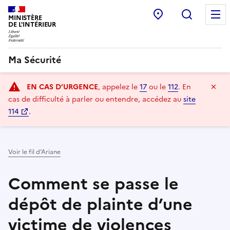
Point d’accueil
Recherc
MINISTÈRE
DE L'INTÉRIEUR
Ma Sécurité
Navigation
Ma
EN CAS D’URGENCE
, appelez le
17
ou le
112
.
En
principale
cas de difficulté à parler ou entendre, accédez au
site
114
.
Voir le fil d’Ariane
Comment se passe le
dépôt de plainte d’une
victime de violences