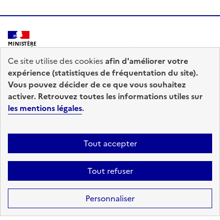
MINISTÈRE
DE L'INTÉRIEUR
Ce site utilise des cookies
afin d'améliorer votre
expérience (statistiques de fréquentation du site).
Vous pouvez décider de ce que vous souhaitez
activer. Retrouvez toutes les informations utiles sur
les mentions légales
.
prefecturedepolice.interieur.gouv.fr
info.gouv.fr
service-public.fr
legifrance.gouv.fr
Tout accepter
data.gouv.fr
Tout refuser
Accessibilité : totalement conforme
Mentions légales
Plan du site
Personnaliser
Gestion des cookies