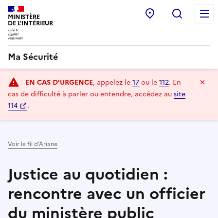
Point d’accueil
Recherc
MINISTÈRE
DE L'INTÉRIEUR
Ma Sécurité
Navigation
Ma
EN CAS D’URGENCE
, appelez le
17
ou le
112
.
En
principale
cas de difficulté à parler ou entendre, accédez au
site
114
.
Voir le fil d’Ariane
Justice au quotidien :
rencontre avec un officier
du ministère public