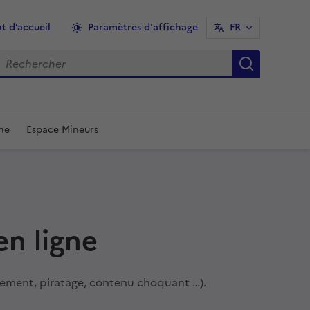
t d’accueil
Paramètres d'affichage
FR
echercher
Recherch
une
Espace Mineurs
en ligne
lement, piratage, contenu choquant …).