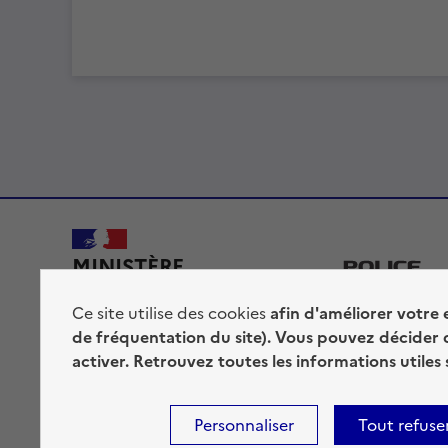
MINISTÈRE
DE L'INTÉRIEUR
Ce site utilise des cookies
afin d'améliorer votre 
de fréquentation du site). Vous pouvez décider 
activer. Retrouvez toutes les informations utiles
Accessibilité : totalement conforme
Mentions légales
P
Personnaliser
Tout refuse
Sauf mention contraire, tous les contenus de ce site sont sous
lic