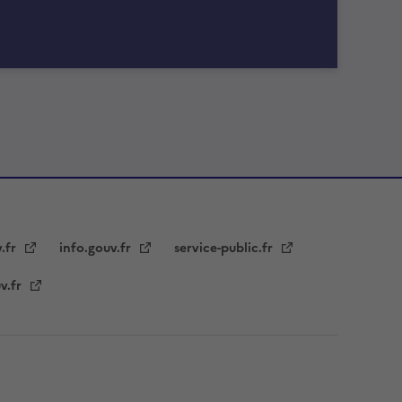
v.fr
info.gouv.fr
service-public.fr
v.fr