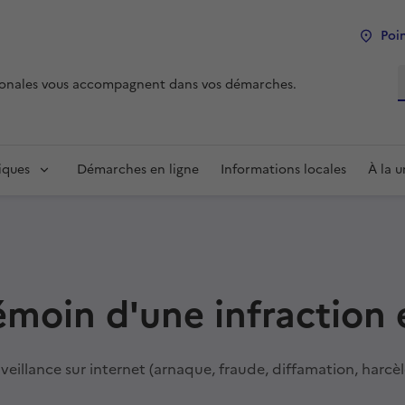
Poin
R
tionales vous accompagnent dans vos démarches.
iques
Démarches en ligne
Informations locales
À la 
témoin d'une infraction 
illance sur internet (arnaque, fraude, diffamation, harcè