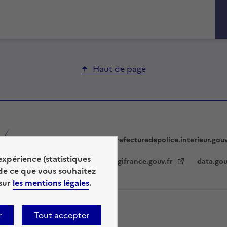
Haut de page
prefecturedepolice.interieur.gou
expérience (statistiques
legifrance.gouv.fr
data.gou
de ce que vous souhaitez
 sur
les mentions légales
.
lan du site
Gestion des cookies
r
Tout accepter
ence etalab-2.0