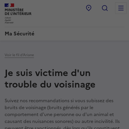
Point d’accueil
Recherc
MINISTÈRE
DE L'INTÉRIEUR
Ma Sécurité
Navigation
principale
Voir le fil d’Ariane
Je suis victime d'un
trouble du voisinage
Suivez nos recommandations si vous subissez des
bruits de voisinage (bruits générés par le
comportement d'une personne ou d'un animal et
causant des nuisances sonores) ou autre incivilité. Ils
peuvent être sanctionnés, dès lors qu'ils constituent