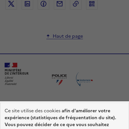
Partager sur Twitter
Partager sur LinkedIn
Partager sur Facebook
Partager par mail
Copier dans le presse
Haut de page
MINISTÈRE
DE L'INTÉRIEUR
Ce site utilise des cookies
afin d'améliorer votre
Fermer
prefecturedepolice.interieur.gouv.fr
info.gouv.fr
expérience (statistiques de fréquentation du site).
Choisir mon point d’accueil
Vous pouvez décider de ce que vous souhaitez
service-public.fr
legifrance.gouv.fr