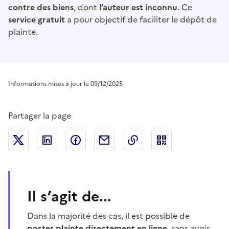
contre des biens
, dont
l’auteur est inconnu
. Ce
service gratuit
a pour objectif de faciliter le dépôt de
plainte.
Informations mises à jour le 09/12/2025
Partager la page
Partager sur Twitter
Partager sur LinkedIn
Partager sur Facebook
Partager par mail
Copier dans le presse
Il s’agit de...
Dans la majorité des cas, il est possible de
porter plainte directement en ligne,
sans avoir