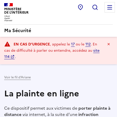
Point d’accueil
Recherc
MINISTÈRE
DE L'INTÉRIEUR
Ma Sécurité
Navigation
Ma
EN CAS D’URGENCE
, appelez le
17
ou le
112
.
En
principale
cas de difficulté à parler ou entendre, accédez au
site
114
.
Voir le fil d’Ariane
La plainte en ligne
Ce dispositif permet aux victimes de
porter plainte à
distance
via
internet, à la suite d’une
infraction